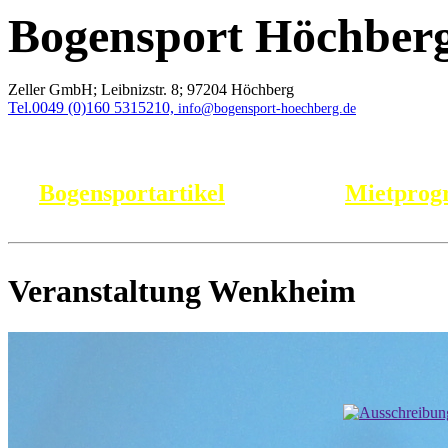
Bogensport Höchber
Zeller GmbH;
Leibnizstr. 8;
97204 Höchberg
Tel.0049 (0)160 5315210,
info@bogensport-hoechberg.de
Bogensportartikel
Mietpro
Veranstaltung Wenkheim