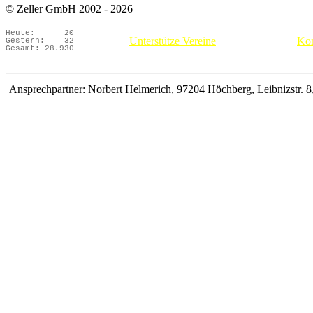
© Zeller GmbH 2002 - 2026
Heute:
20
Unterstütze Vereine
Kon
Gestern:
32
Gesamt:
28.930
Ansprechpartner: Norbert Helmerich, 97204 Höchberg, Leibnizstr. 